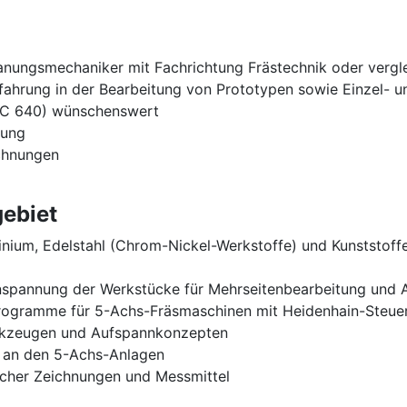
nungsmechaniker mit Fachrichtung Frästechnik oder vergle
fahrung in der Bearbeitung von Prototypen sowie Einzel- u
NC 640) wünschenswert
rung
chnungen
ebiet
minium, Edelstahl (Chrom-Nickel-Werkstoffe) und Kunststof
inspannung der Werkstücke für Mehrseitenbearbeitung und
Programme für 5-Achs-Fräsmaschinen mit Heidenhain-Steue
kzeugen und Aufspannkonzepten
 an den 5-Achs-Anlagen
scher Zeichnungen und Messmittel