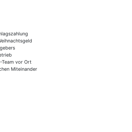
hlagszahlung
Weihnachtsgeld
tgebers
trieb
H-Team vor Ort
ichen Miteinander