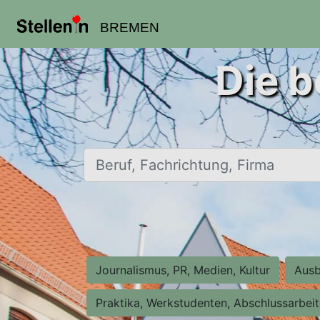
BREMEN
Die b
Beruf, Fachrichtung, Firma
Journalismus, PR, Medien, Kultur
Ausb
Praktika, Werkstudenten, Abschlussarbei