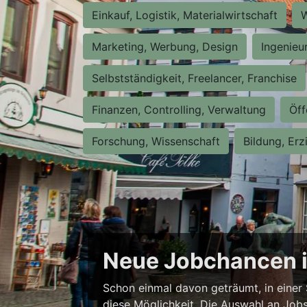
Einkauf, Logistik, Materialwirtschaft
W
Marketing, Werbung, Design
Ingenieu
Selbstständigkeit, Freelancer, Franchise
Finanzen, Controlling, Verwaltung
Öff
Forschung, Wissenschaft
Bildung, Erz
Neue Jobchancen i
Schon einmal davon geträumt, in einer 
diese Möglichkeit. Die Auswahl an Jobs i