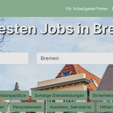
Für Arbeitgeber*innen
esten Jobs in B
Ort, Stadt
ildungsplätze
Sonstige Dienstleistungen
Sicherheit
ten
Personalwesen
Assistenz, Sekretariat
Hilfsk