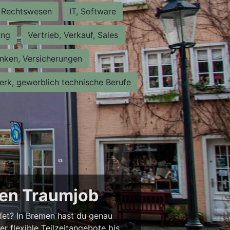
Rechtswesen
IT, Software
ung
Vertrieb, Verkauf, Sales
nken, Versicherungen
rk, gewerblich technische Berufe
nen Traumjob
ndet? In Bremen hast du genau
er flexible Teilzeitangebote bis