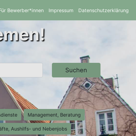
Für Bewerber*innen
Impressum
Datenschutzerklärung
remen!
Suchen
sdienste
Management, Beratung
räfte, Aushilfs- und Nebenjobs