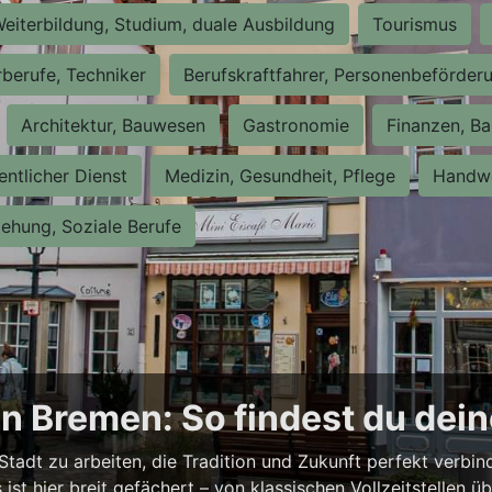
eiterbildung, Studium, duale Ausbildung
Tourismus
rberufe, Techniker
Berufskraftfahrer, Personenbeförder
Architektur, Bauwesen
Gastronomie
Finanzen, Ba
entlicher Dienst
Medizin, Gesundheit, Pflege
Handwe
iehung, Soziale Berufe
n Bremen: So findest du dei
Stadt zu arbeiten, die Tradition und Zukunft perfekt verbi
st hier breit gefächert – von klassischen Vollzeitstellen üb