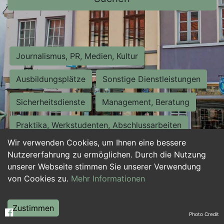
Journalismus, PR, Medien, Kultur
Ausbildungsplätze
Sonstige Dienstleistungen
Sicherheitsdienste
Management, Beratung
Praktika, Werkstudenten, Abschlussarbeiten
Wir verwenden Cookies, um Ihnen eine bessere
Personalwesen
Assistenz, Sekretariat
Nutzererfahrung zu ermöglichen. Durch die Nutzung
unserer Webseite stimmen Sie unserer Verwendung
Hilfskräfte, Aushilfs- und Nebenjobs
von Cookies zu.
Mehr Informationen
Einkauf, Logistik, Materialwirtschaft
Zustimmen
Photo Credit
Weiterbildung, Studium, duale Ausbildung