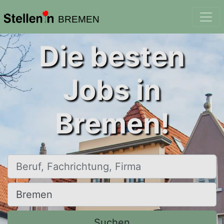
BREMEN
Die besten
Jobs in
Bremen!
Beruf, Fachrichtung, Firma
Ort, Stadt
Suchen