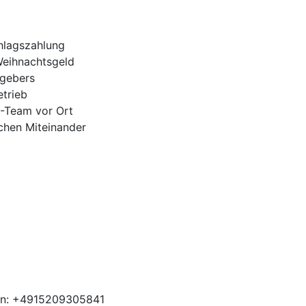
hlagszahlung
Weihnachtsgeld
tgebers
trieb
H-Team vor Ort
ichen Miteinander
ben: +4915209305841