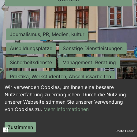
Journalismus, PR, Medien, Kultur
Ausbildungsplätze
Sonstige Dienstleistungen
Sicherheitsdienste
Management, Beratung
Praktika, Werkstudenten, Abschlussarbeiten
Wir verwenden Cookies, um Ihnen eine bessere
Personalwesen
Assistenz, Sekretariat
Nutzererfahrung zu ermöglichen. Durch die Nutzung
unserer Webseite stimmen Sie unserer Verwendung
Hilfskräfte, Aushilfs- und Nebenjobs
von Cookies zu.
Mehr Informationen
Einkauf, Logistik, Materialwirtschaft
Zustimmen
Photo Credit
Weiterbildung, Studium, duale Ausbildung