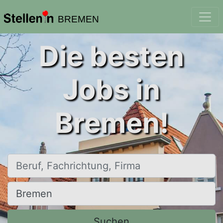
BREMEN
Die besten
Jobs in
Bremen!
Beruf, Fachrichtung, Firma
Ort, Stadt
Suchen