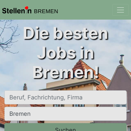
BREMEN
Die besten
Jobs in
Bremen!
Beruf, Fachrichtung, Firma
Ort, Stadt
Suchen