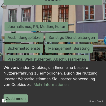
Journalismus, PR, Medien, Kultur
Ausbildungsplätze
Sonstige Dienstleistungen
Sicherheitsdienste
Management, Beratung
Praktika, Werkstudenten, Abschlussarbeiten
Wir verwenden Cookies, um Ihnen eine bessere
Personalwesen
Assistenz, Sekretariat
Nutzererfahrung zu ermöglichen. Durch die Nutzung
unserer Webseite stimmen Sie unserer Verwendung
Hilfskräfte, Aushilfs- und Nebenjobs
von Cookies zu.
Mehr Informationen
Einkauf, Logistik, Materialwirtschaft
Zustimmen
Photo Credit
Weiterbildung, Studium, duale Ausbildung