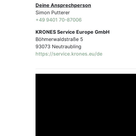
Deine Ansprechperson
Simon Putterer
+49 9401 70-87006
KRONES Service Europe GmbH
Böhmerwaldstraße 5
93073 Neutraubling
https://service.krones.eu/de