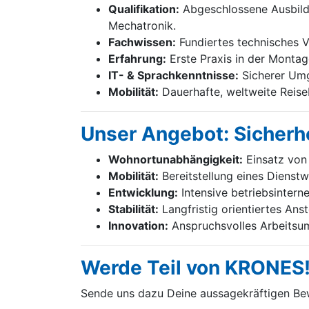
Qualifikation:
Abgeschlossene Ausbildu
Mechatronik.
Fachwissen:
Fundiertes technisches Ve
Erfahrung:
Erste Praxis in der Montag
IT- & Sprachkenntnisse:
Sicherer Umg
Mobilität:
Dauerhafte, weltweite Reiseb
Unser Angebot: Sicherhe
Wohnortunabhängigkeit:
Einsatz von 
Mobilität:
Bereitstellung eines Dienst
Entwicklung:
Intensive betriebsintern
Stabilität:
Langfristig orientiertes Ans
Innovation:
Anspruchsvolles Arbeitsum
Werde Teil von KRONES
Sende uns dazu Deine aussage­kräftigen B