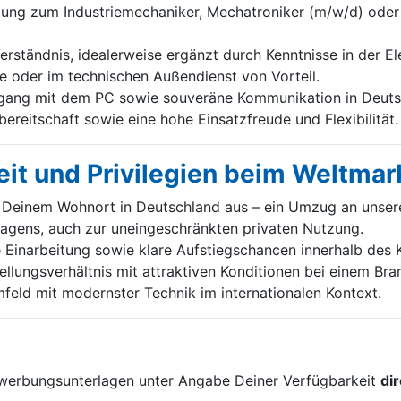
ng zum Industriemechaniker, Mechatroniker (m/w/d) oder 
rständnis, idealerweise ergänzt durch Kenntnisse in der El
e oder im technischen Außendienst von Vorteil.
ang mit dem PC sowie souveräne Kommunikation in Deutsc
ereitschaft sowie eine hohe Einsatzfreude und Flexibilität.
it und Privilegien beim Weltmar
Deinem Wohnort in Deutschland aus – ein Umzug an unseren 
wagens, auch zur uneingeschränkten privaten Nutzung.
e Einarbeitung sowie klare Aufstiegschancen innerhalb des 
tellungsverhältnis mit attraktiven Konditionen bei einem Br
feld mit modernster Technik im internationalen Kontext.
!
ewerbungsunterlagen unter Angabe Deiner Verfügbarkeit
di