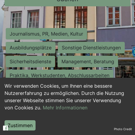
Journalismus, PR, Medien, Kultur
Ausbildungsplätze
Sonstige Dienstleistungen
Sicherheitsdienste
Management, Beratung
Praktika, Werkstudenten, Abschlussarbeiten
Wir verwenden Cookies, um Ihnen eine bessere
Personalwesen
Assistenz, Sekretariat
Nutzererfahrung zu ermöglichen. Durch die Nutzung
unserer Webseite stimmen Sie unserer Verwendung
Hilfskräfte, Aushilfs- und Nebenjobs
von Cookies zu.
Mehr Informationen
Einkauf, Logistik, Materialwirtschaft
Zustimmen
Photo Credit
Weiterbildung, Studium, duale Ausbildung