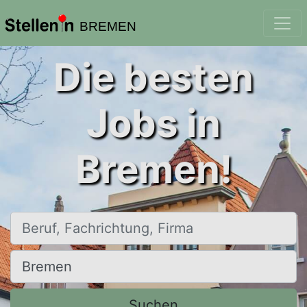
BREMEN
Die besten
Jobs in
Bremen!
Beruf, Fachrichtung, Firma
Ort, Stadt
Suchen