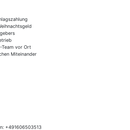
hlagszahlung
Weihnachtsgeld
tgebers
trieb
H-Team vor Ort
ichen Miteinander
en: +491606503513