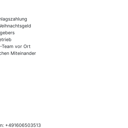
hlagszahlung
Weihnachtsgeld
tgebers
trieb
H-Team vor Ort
ichen Miteinander
en: +491606503513