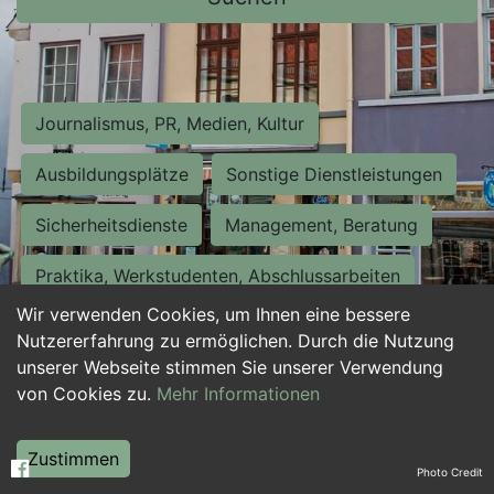
Journalismus, PR, Medien, Kultur
Ausbildungsplätze
Sonstige Dienstleistungen
Sicherheitsdienste
Management, Beratung
Praktika, Werkstudenten, Abschlussarbeiten
Wir verwenden Cookies, um Ihnen eine bessere
Personalwesen
Assistenz, Sekretariat
Nutzererfahrung zu ermöglichen. Durch die Nutzung
unserer Webseite stimmen Sie unserer Verwendung
Hilfskräfte, Aushilfs- und Nebenjobs
von Cookies zu.
Mehr Informationen
Einkauf, Logistik, Materialwirtschaft
Zustimmen
Photo Credit
Weiterbildung, Studium, duale Ausbildung