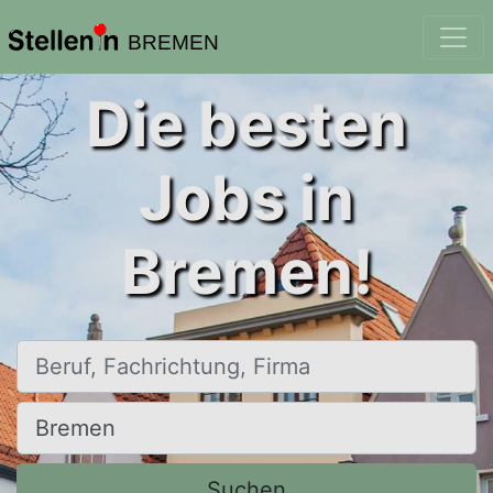
BREMEN
Die besten
Jobs in
Bremen!
Beruf, Fachrichtung, Firma
Ort, Stadt
Suchen