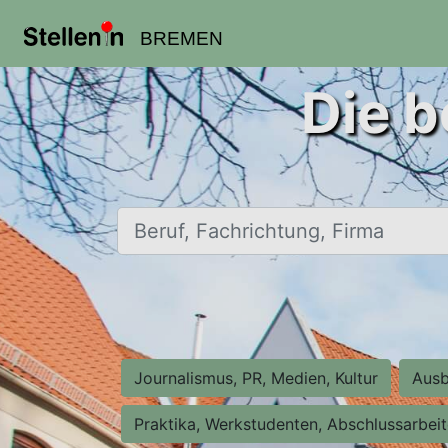
BREMEN
Die b
Beruf, Fachrichtung, Firma
Journalismus, PR, Medien, Kultur
Ausb
Praktika, Werkstudenten, Abschlussarbei