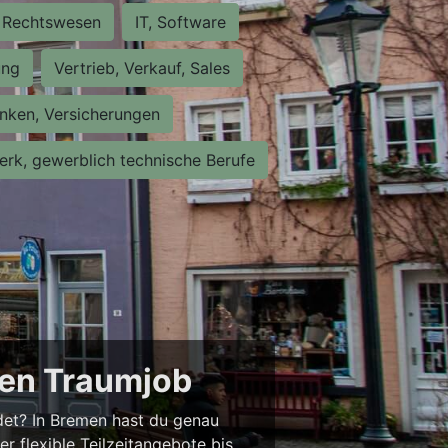
Rechtswesen
IT, Software
ung
Vertrieb, Verkauf, Sales
nken, Versicherungen
rk, gewerblich technische Berufe
nen Traumjob
ndet? In Bremen hast du genau
er flexible Teilzeitangebote bis