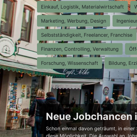
Einkauf, Logistik, Materialwirtschaft
W
Marketing, Werbung, Design
Ingenieu
Selbstständigkeit, Freelancer, Franchise
Finanzen, Controlling, Verwaltung
Öff
Forschung, Wissenschaft
Bildung, Erz
Neue Jobchancen i
Schon einmal davon geträumt, in einer 
diese Möglichkeit. Die Auswahl an Jobs i