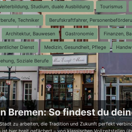
eiterbildung, Studium, duale Ausbildung
Tourismus
rberufe, Techniker
Berufskraftfahrer, Personenbeförder
Architektur, Bauwesen
Gastronomie
Finanzen, Ba
entlicher Dienst
Medizin, Gesundheit, Pflege
Handwe
iehung, Soziale Berufe
n Bremen: So findest du dei
Stadt zu arbeiten, die Tradition und Zukunft perfekt verbi
st hier breit gefächert – von klassischen Vollzeitstellen üb