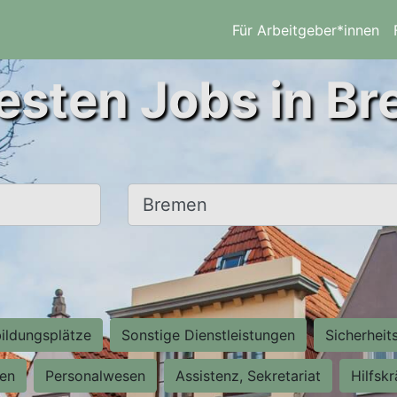
Für Arbeitgeber*innen
esten Jobs in B
Ort, Stadt
ildungsplätze
Sonstige Dienstleistungen
Sicherheit
ten
Personalwesen
Assistenz, Sekretariat
Hilfsk