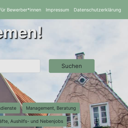
Für Bewerber*innen
Impressum
Datenschutzerklärung
remen!
Suchen
sdienste
Management, Beratung
räfte, Aushilfs- und Nebenjobs