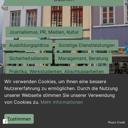
Journalismus, PR, Medien, Kultur
Ausbildungsplätze
Sonstige Dienstleistungen
Sicherheitsdienste
Management, Beratung
Praktika, Werkstudenten, Abschlussarbeiten
Wir verwenden Cookies, um Ihnen eine bessere
Personalwesen
Assistenz, Sekretariat
Nutzererfahrung zu ermöglichen. Durch die Nutzung
unserer Webseite stimmen Sie unserer Verwendung
Hilfskräfte, Aushilfs- und Nebenjobs
von Cookies zu.
Mehr Informationen
Einkauf, Logistik, Materialwirtschaft
Zustimmen
Photo Credit
Weiterbildung, Studium, duale Ausbildung