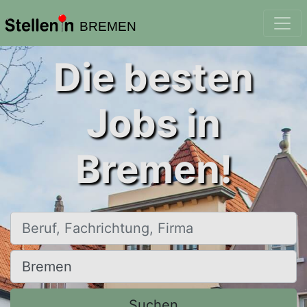
BREMEN
Die besten
Jobs in
Bremen!
Beruf, Fachrichtung, Firma
Ort, Stadt
Suchen