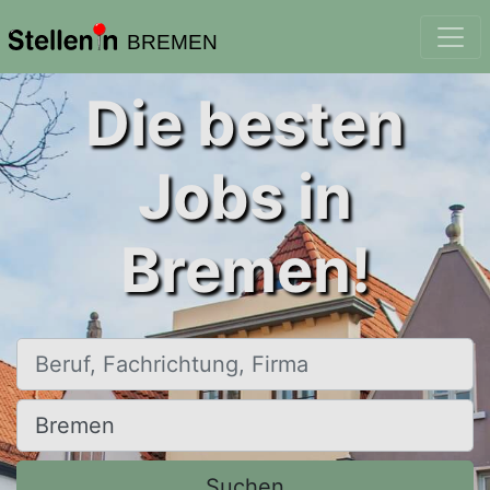
BREMEN
Die besten
Jobs in
Bremen!
Beruf, Fachrichtung, Firma
Ort, Stadt
Suchen