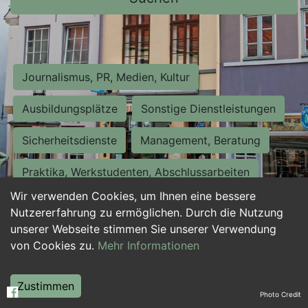
Journalismus, PR, Medien, Kultur
Ausbildungsplätze
Sonstige Dienstleistungen
Sicherheitsdienste
Management, Beratung
Praktika, Werkstudenten, Abschlussarbeiten
Wir verwenden Cookies, um Ihnen eine bessere
Personalwesen
Assistenz, Sekretariat
Nutzererfahrung zu ermöglichen. Durch die Nutzung
unserer Webseite stimmen Sie unserer Verwendung
Hilfskräfte, Aushilfs- und Nebenjobs
von Cookies zu.
Mehr Informationen
Einkauf, Logistik, Materialwirtschaft
Zustimmen
Photo Credit
Weiterbildung, Studium, duale Ausbildung