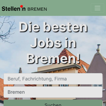
BREMEN
Die besten
Jobs in
Bremen!
Beruf, Fachrichtung, Firma
Ort, Stadt
Suchen