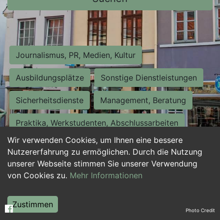
Journalismus, PR, Medien, Kultur
Ausbildungsplätze
Sonstige Dienstleistungen
Sicherheitsdienste
Management, Beratung
Praktika, Werkstudenten, Abschlussarbeiten
Wir verwenden Cookies, um Ihnen eine bessere
Personalwesen
Assistenz, Sekretariat
Nutzererfahrung zu ermöglichen. Durch die Nutzung
unserer Webseite stimmen Sie unserer Verwendung
Hilfskräfte, Aushilfs- und Nebenjobs
von Cookies zu.
Mehr Informationen
Einkauf, Logistik, Materialwirtschaft
Zustimmen
Photo Credit
Weiterbildung, Studium, duale Ausbildung