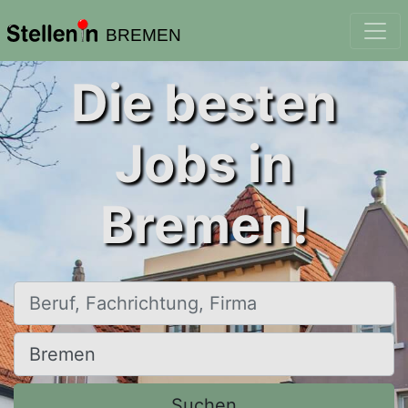
BREMEN
Die besten
Jobs in
Bremen!
Beruf, Fachrichtung, Firma
Ort, Stadt
Suchen