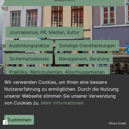
Journalismus, PR, Medien, Kultur
Ausbildungsplätze
Sonstige Dienstleistungen
Sicherheitsdienste
Management, Beratung
Praktika, Werkstudenten, Abschlussarbeiten
Wir verwenden Cookies, um Ihnen eine bessere
Personalwesen
Assistenz, Sekretariat
Nutzererfahrung zu ermöglichen. Durch die Nutzung
unserer Webseite stimmen Sie unserer Verwendung
Hilfskräfte, Aushilfs- und Nebenjobs
von Cookies zu.
Mehr Informationen
Einkauf, Logistik, Materialwirtschaft
Zustimmen
Photo Credit
Weiterbildung, Studium, duale Ausbildung