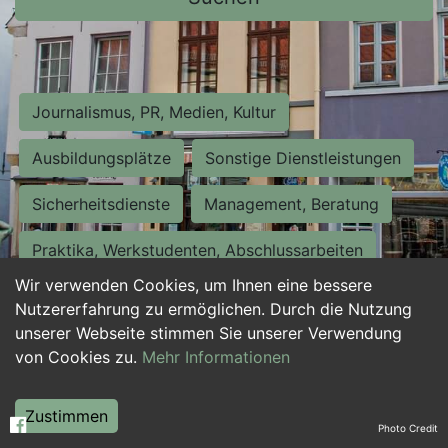
Journalismus, PR, Medien, Kultur
Ausbildungsplätze
Sonstige Dienstleistungen
Sicherheitsdienste
Management, Beratung
Praktika, Werkstudenten, Abschlussarbeiten
Wir verwenden Cookies, um Ihnen eine bessere
Personalwesen
Assistenz, Sekretariat
Nutzererfahrung zu ermöglichen. Durch die Nutzung
unserer Webseite stimmen Sie unserer Verwendung
Hilfskräfte, Aushilfs- und Nebenjobs
von Cookies zu.
Mehr Informationen
Einkauf, Logistik, Materialwirtschaft
Zustimmen
Photo Credit
Weiterbildung, Studium, duale Ausbildung