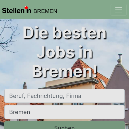
BREMEN
Die besten
Jobs in
Bremen!
Beruf, Fachrichtung, Firma
Ort, Stadt
Suchen