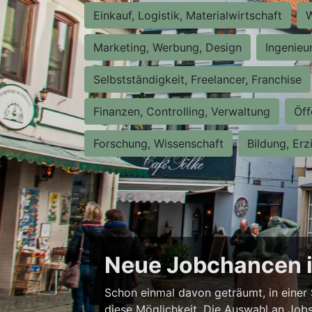
Einkauf, Logistik, Materialwirtschaft
W
Marketing, Werbung, Design
Ingenieu
Selbstständigkeit, Freelancer, Franchise
Finanzen, Controlling, Verwaltung
Öff
Forschung, Wissenschaft
Bildung, Erz
Neue Jobchancen i
Schon einmal davon geträumt, in einer 
diese Möglichkeit. Die Auswahl an Jobs i