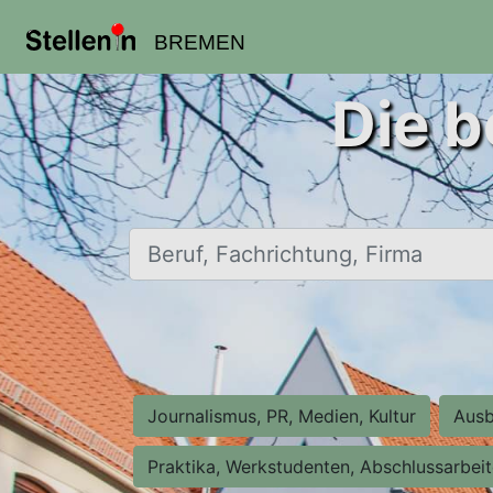
BREMEN
Die b
Beruf, Fachrichtung, Firma
Journalismus, PR, Medien, Kultur
Ausb
Praktika, Werkstudenten, Abschlussarbei