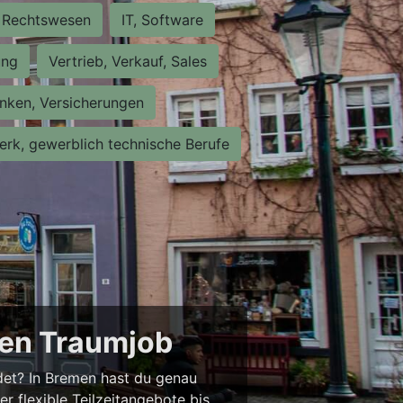
Rechtswesen
IT, Software
ung
Vertrieb, Verkauf, Sales
nken, Versicherungen
rk, gewerblich technische Berufe
nen Traumjob
ndet? In Bremen hast du genau
er flexible Teilzeitangebote bis