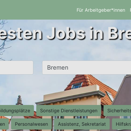
Für Arbeitgeber*innen
esten Jobs in B
Ort, Stadt
ildungsplätze
Sonstige Dienstleistungen
Sicherheit
ten
Personalwesen
Assistenz, Sekretariat
Hilfsk