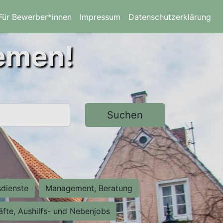
Für Bewerber*innen
Impressum
Datenschutzerklärung
remen!
Suchen
sdienste
Management, Beratung
räfte, Aushilfs- und Nebenjobs