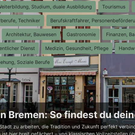
eiterbildung, Studium, duale Ausbildung
Tourismus
rberufe, Techniker
Berufskraftfahrer, Personenbeförder
Architektur, Bauwesen
Gastronomie
Finanzen, Ba
entlicher Dienst
Medizin, Gesundheit, Pflege
Handwe
iehung, Soziale Berufe
n Bremen: So findest du dei
Stadt zu arbeiten, die Tradition und Zukunft perfekt verbi
st hier breit gefächert – von klassischen Vollzeitstellen üb