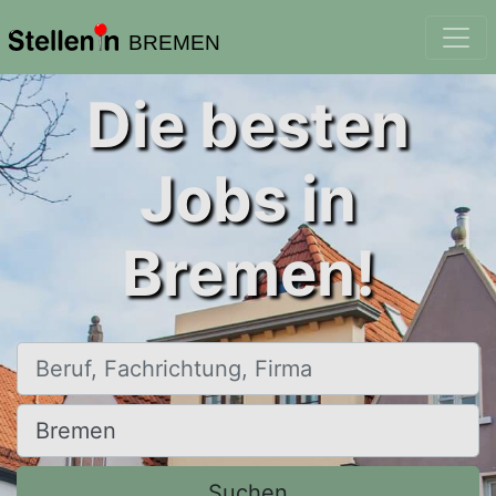
BREMEN
Die besten
Jobs in
Bremen!
Beruf, Fachrichtung, Firma
Ort, Stadt
Suchen