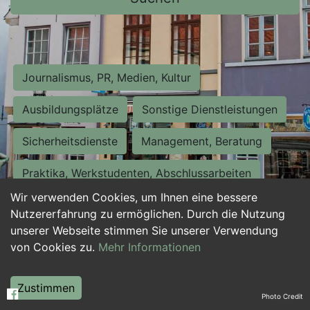
Journalismus, PR, Medien, Kultur
Ausbildungsplätze
Sonstige Dienstleistungen
Sicherheitsdienste
Management, Beratung
Praktika, Werkstudenten, Abschlussarbeiten
Wir verwenden Cookies, um Ihnen eine bessere
Personalwesen
Assistenz, Sekretariat
Nutzererfahrung zu ermöglichen. Durch die Nutzung
unserer Webseite stimmen Sie unserer Verwendung
Hilfskräfte, Aushilfs- und Nebenjobs
von Cookies zu.
Mehr Informationen
Einkauf, Logistik, Materialwirtschaft
Zustimmen
Photo Credit
Weiterbildung, Studium, duale Ausbildung