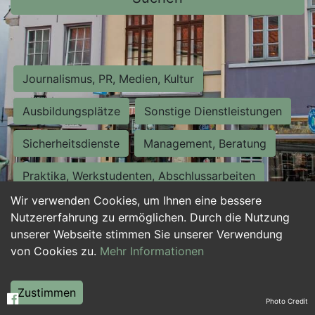
Journalismus, PR, Medien, Kultur
Ausbildungsplätze
Sonstige Dienstleistungen
Sicherheitsdienste
Management, Beratung
Praktika, Werkstudenten, Abschlussarbeiten
Wir verwenden Cookies, um Ihnen eine bessere
Personalwesen
Assistenz, Sekretariat
Nutzererfahrung zu ermöglichen. Durch die Nutzung
unserer Webseite stimmen Sie unserer Verwendung
Hilfskräfte, Aushilfs- und Nebenjobs
von Cookies zu.
Mehr Informationen
Einkauf, Logistik, Materialwirtschaft
Zustimmen
Photo Credit
Weiterbildung, Studium, duale Ausbildung