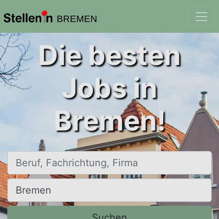
BREMEN
Die besten
Jobs in
Bremen!
Beruf, Fachrichtung, Firma
Ort, Stadt
Suchen