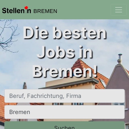
BREMEN
Die besten
Jobs in
Bremen!
Beruf, Fachrichtung, Firma
Ort, Stadt
Suchen