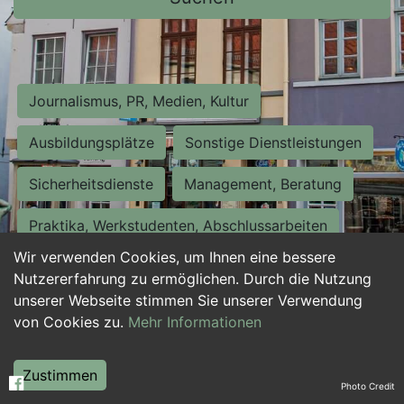
Journalismus, PR, Medien, Kultur
Ausbildungsplätze
Sonstige Dienstleistungen
Sicherheitsdienste
Management, Beratung
Praktika, Werkstudenten, Abschlussarbeiten
Wir verwenden Cookies, um Ihnen eine bessere
Personalwesen
Assistenz, Sekretariat
Nutzererfahrung zu ermöglichen. Durch die Nutzung
unserer Webseite stimmen Sie unserer Verwendung
Hilfskräfte, Aushilfs- und Nebenjobs
von Cookies zu.
Mehr Informationen
Einkauf, Logistik, Materialwirtschaft
Zustimmen
Photo Credit
Weiterbildung, Studium, duale Ausbildung