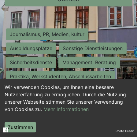
Journalismus, PR, Medien, Kultur
Ausbildungsplätze
Sonstige Dienstleistungen
Sicherheitsdienste
Management, Beratung
Praktika, Werkstudenten, Abschlussarbeiten
Wir verwenden Cookies, um Ihnen eine bessere
Personalwesen
Assistenz, Sekretariat
Nutzererfahrung zu ermöglichen. Durch die Nutzung
unserer Webseite stimmen Sie unserer Verwendung
Hilfskräfte, Aushilfs- und Nebenjobs
von Cookies zu.
Mehr Informationen
Einkauf, Logistik, Materialwirtschaft
Zustimmen
Photo Credit
Weiterbildung, Studium, duale Ausbildung