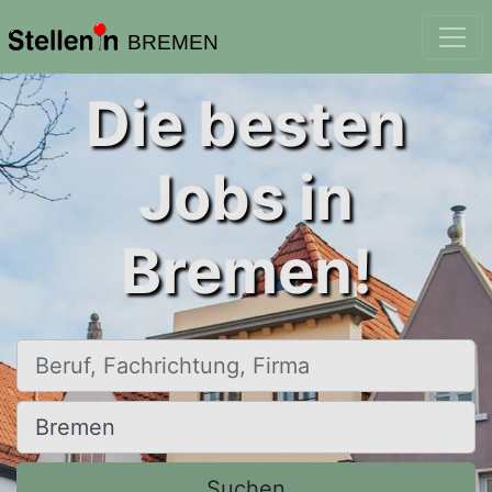
BREMEN
Die besten
Jobs in
Bremen!
Beruf, Fachrichtung, Firma
Ort, Stadt
Suchen