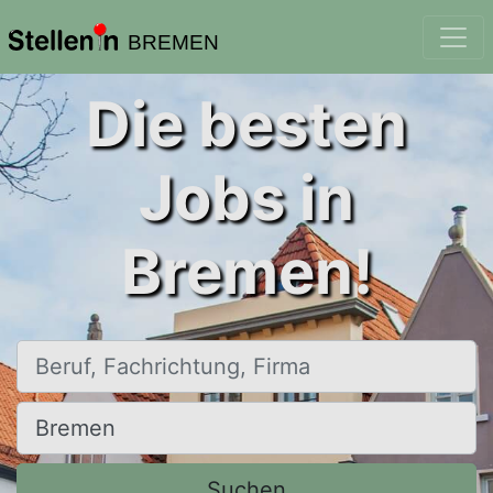
BREMEN
Die besten
Jobs in
Bremen!
Beruf, Fachrichtung, Firma
Ort, Stadt
Suchen