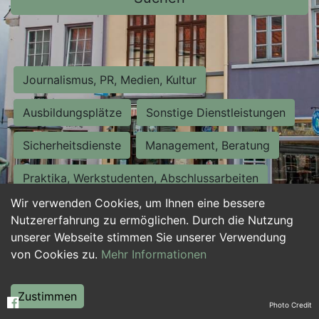
Journalismus, PR, Medien, Kultur
Ausbildungsplätze
Sonstige Dienstleistungen
Sicherheitsdienste
Management, Beratung
Praktika, Werkstudenten, Abschlussarbeiten
Wir verwenden Cookies, um Ihnen eine bessere
Personalwesen
Assistenz, Sekretariat
Nutzererfahrung zu ermöglichen. Durch die Nutzung
unserer Webseite stimmen Sie unserer Verwendung
Hilfskräfte, Aushilfs- und Nebenjobs
von Cookies zu.
Mehr Informationen
Einkauf, Logistik, Materialwirtschaft
Zustimmen
Photo Credit
Weiterbildung, Studium, duale Ausbildung