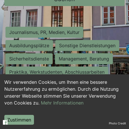
Journalismus, PR, Medien, Kultur
Ausbildungsplätze
Sonstige Dienstleistungen
Sicherheitsdienste
Management, Beratung
Praktika, Werkstudenten, Abschlussarbeiten
Wir verwenden Cookies, um Ihnen eine bessere
Personalwesen
Assistenz, Sekretariat
Nutzererfahrung zu ermöglichen. Durch die Nutzung
unserer Webseite stimmen Sie unserer Verwendung
Hilfskräfte, Aushilfs- und Nebenjobs
von Cookies zu.
Mehr Informationen
Einkauf, Logistik, Materialwirtschaft
Zustimmen
Photo Credit
Weiterbildung, Studium, duale Ausbildung