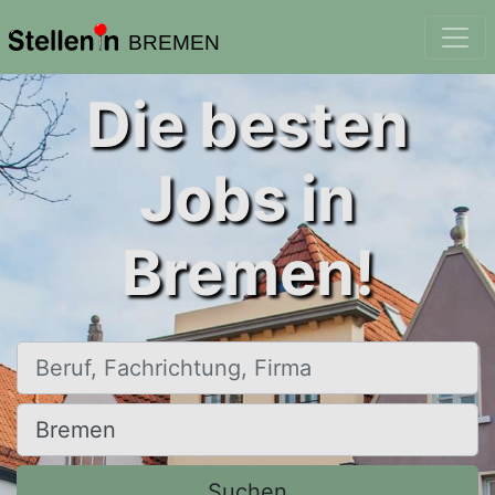
BREMEN
Die besten
Jobs in
Bremen!
Beruf, Fachrichtung, Firma
Ort, Stadt
Suchen