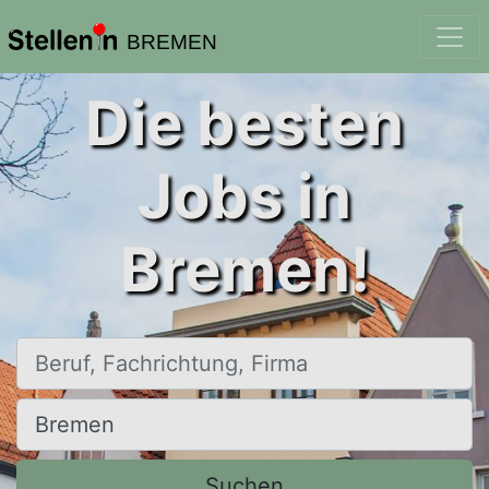
BREMEN
Die besten
Jobs in
Bremen!
Beruf, Fachrichtung, Firma
Ort, Stadt
Suchen