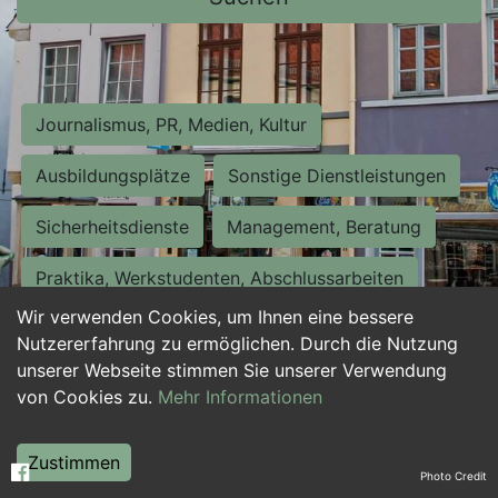
Journalismus, PR, Medien, Kultur
Ausbildungsplätze
Sonstige Dienstleistungen
Sicherheitsdienste
Management, Beratung
Praktika, Werkstudenten, Abschlussarbeiten
Wir verwenden Cookies, um Ihnen eine bessere
Personalwesen
Assistenz, Sekretariat
Nutzererfahrung zu ermöglichen. Durch die Nutzung
unserer Webseite stimmen Sie unserer Verwendung
Hilfskräfte, Aushilfs- und Nebenjobs
von Cookies zu.
Mehr Informationen
Einkauf, Logistik, Materialwirtschaft
Zustimmen
Photo Credit
Weiterbildung, Studium, duale Ausbildung