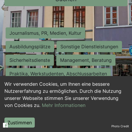
Journalismus, PR, Medien, Kultur
Ausbildungsplätze
Sonstige Dienstleistungen
Sicherheitsdienste
Management, Beratung
Praktika, Werkstudenten, Abschlussarbeiten
Wir verwenden Cookies, um Ihnen eine bessere
Personalwesen
Assistenz, Sekretariat
Nutzererfahrung zu ermöglichen. Durch die Nutzung
unserer Webseite stimmen Sie unserer Verwendung
Hilfskräfte, Aushilfs- und Nebenjobs
von Cookies zu.
Mehr Informationen
Einkauf, Logistik, Materialwirtschaft
Zustimmen
Photo Credit
Weiterbildung, Studium, duale Ausbildung