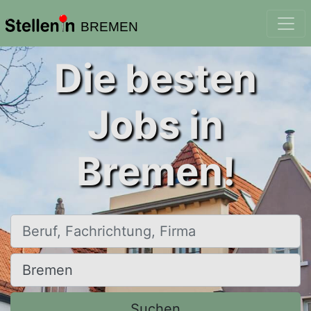
BREMEN
Die besten
Jobs in
Bremen!
Beruf, Fachrichtung, Firma
Ort, Stadt
Suchen