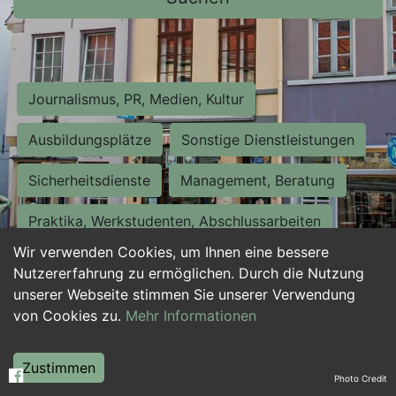
Journalismus, PR, Medien, Kultur
Ausbildungsplätze
Sonstige Dienstleistungen
Sicherheitsdienste
Management, Beratung
Praktika, Werkstudenten, Abschlussarbeiten
Wir verwenden Cookies, um Ihnen eine bessere
Personalwesen
Assistenz, Sekretariat
Nutzererfahrung zu ermöglichen. Durch die Nutzung
unserer Webseite stimmen Sie unserer Verwendung
Hilfskräfte, Aushilfs- und Nebenjobs
von Cookies zu.
Mehr Informationen
Einkauf, Logistik, Materialwirtschaft
Zustimmen
Photo Credit
Weiterbildung, Studium, duale Ausbildung