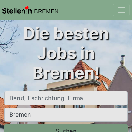
BREMEN
Die besten
Jobs in
Bremen!
Beruf, Fachrichtung, Firma
Ort, Stadt
Suchen