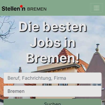
BREMEN
Die besten
Jobs in
Bremen!
Beruf, Fachrichtung, Firma
Ort, Stadt
Suchen