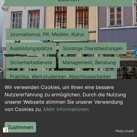
Journalismus, PR, Medien, Kultur
Ausbildungsplätze
Sonstige Dienstleistungen
Sicherheitsdienste
Management, Beratung
Praktika, Werkstudenten, Abschlussarbeiten
Wir verwenden Cookies, um Ihnen eine bessere
Personalwesen
Assistenz, Sekretariat
Nutzererfahrung zu ermöglichen. Durch die Nutzung
unserer Webseite stimmen Sie unserer Verwendung
Hilfskräfte, Aushilfs- und Nebenjobs
von Cookies zu.
Mehr Informationen
Einkauf, Logistik, Materialwirtschaft
Zustimmen
Photo Credit
Weiterbildung, Studium, duale Ausbildung