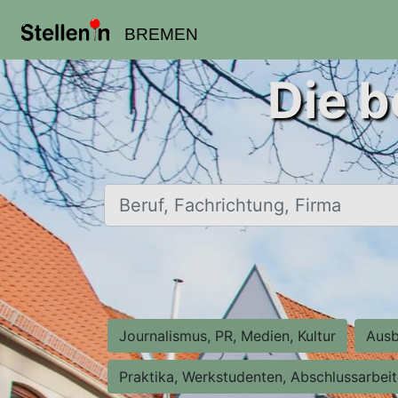
BREMEN
Die b
Beruf, Fachrichtung, Firma
Journalismus, PR, Medien, Kultur
Ausb
Praktika, Werkstudenten, Abschlussarbei