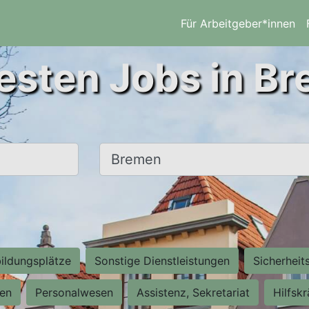
Für Arbeitgeber*innen
esten Jobs in B
Ort, Stadt
ildungsplätze
Sonstige Dienstleistungen
Sicherheit
ten
Personalwesen
Assistenz, Sekretariat
Hilfsk