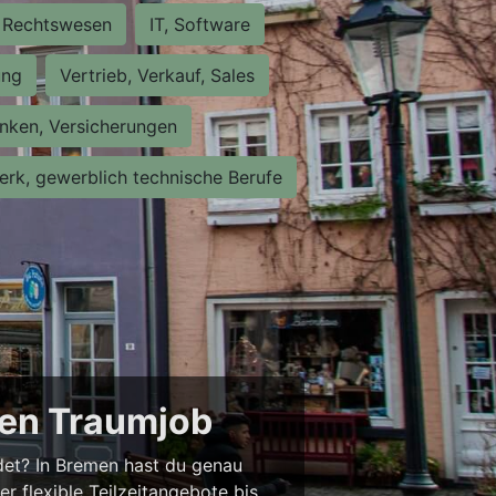
Rechtswesen
IT, Software
ung
Vertrieb, Verkauf, Sales
nken, Versicherungen
rk, gewerblich technische Berufe
nen Traumjob
ndet? In Bremen hast du genau
er flexible Teilzeitangebote bis