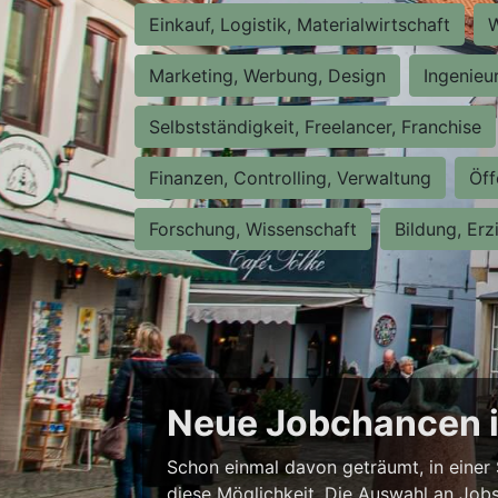
Einkauf, Logistik, Materialwirtschaft
W
Marketing, Werbung, Design
Ingenieu
Selbstständigkeit, Freelancer, Franchise
Finanzen, Controlling, Verwaltung
Öff
Forschung, Wissenschaft
Bildung, Erz
Neue Jobchancen i
Schon einmal davon geträumt, in einer 
diese Möglichkeit. Die Auswahl an Jobs i