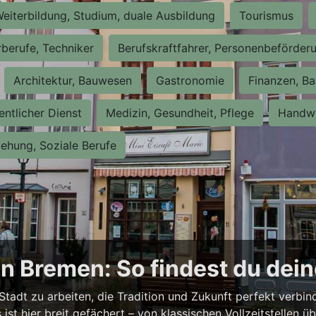
eiterbildung, Studium, duale Ausbildung
Tourismus
rberufe, Techniker
Berufskraftfahrer, Personenbeförder
Architektur, Bauwesen
Gastronomie
Finanzen, Ba
entlicher Dienst
Medizin, Gesundheit, Pflege
Handwe
iehung, Soziale Berufe
n Bremen: So findest du dei
Stadt zu arbeiten, die Tradition und Zukunft perfekt verbi
st hier breit gefächert – von klassischen Vollzeitstellen üb