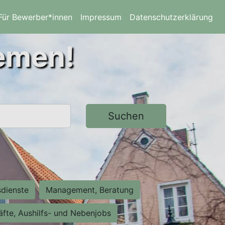
Für Bewerber*innen
Impressum
Datenschutzerklärung
remen!
Suchen
sdienste
Management, Beratung
räfte, Aushilfs- und Nebenjobs