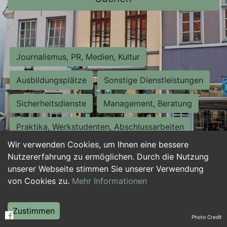
Journalismus, PR, Medien, Kultur
Ausbildungsplätze
Sonstige Dienstleistungen
Sicherheitsdienste
Management, Beratung
Praktika, Werkstudenten, Abschlussarbeiten
Wir verwenden Cookies, um Ihnen eine bessere
Personalwesen
Assistenz, Sekretariat
Nutzererfahrung zu ermöglichen. Durch die Nutzung
unserer Webseite stimmen Sie unserer Verwendung
Hilfskräfte, Aushilfs- und Nebenjobs
von Cookies zu.
Mehr Informationen
Einkauf, Logistik, Materialwirtschaft
Zustimmen
Photo Credit
Weiterbildung, Studium, duale Ausbildung