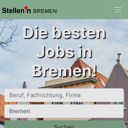
BREMEN
Die besten
Jobs in
Bremen!
Beruf, Fachrichtung, Firma
Ort, Stadt
Suchen