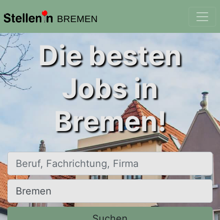
BREMEN
Die besten
Jobs in
Bremen!
Beruf, Fachrichtung, Firma
Ort, Stadt
Suchen