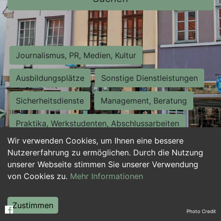
Journalismus, PR, Medien, Kultur
Ausbildungsplätze
Sonstige Dienstleistungen
Sicherheitsdienste
Management, Beratung
Praktika, Werkstudenten, Abschlussarbeiten
Wir verwenden Cookies, um Ihnen eine bessere
Personalwesen
Assistenz, Sekretariat
Nutzererfahrung zu ermöglichen. Durch die Nutzung
unserer Webseite stimmen Sie unserer Verwendung
Hilfskräfte, Aushilfs- und Nebenjobs
von Cookies zu.
Mehr Informationen
Einkauf, Logistik, Materialwirtschaft
Zustimmen
Photo Credit
Weiterbildung, Studium, duale Ausbildung