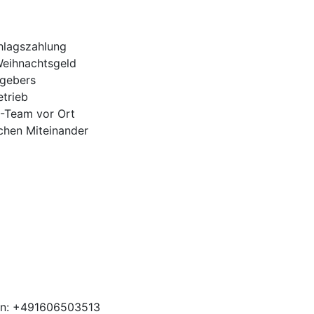
hlagszahlung
Weihnachtsgeld
tgebers
trieb
H-Team vor Ort
ichen Miteinander
en: +491606503513