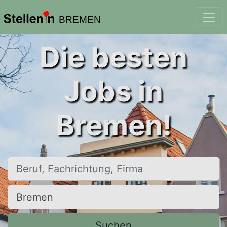
BREMEN
Die besten
Jobs in
Bremen!
Beruf, Fachrichtung, Firma
Ort, Stadt
Suchen