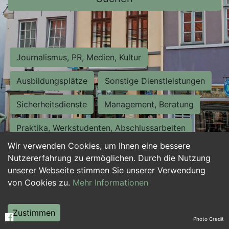
Journalismus, PR, Medien, Kultur
Ausbildungsplätze
Sonstige Dienstleistungen
Sicherheitsdienste
Management, Beratung
Praktika, Werkstudenten, Abschlussarbeiten
Wir verwenden Cookies, um Ihnen eine bessere
Personalwesen
Assistenz, Sekretariat
Nutzererfahrung zu ermöglichen. Durch die Nutzung
unserer Webseite stimmen Sie unserer Verwendung
Hilfskräfte, Aushilfs- und Nebenjobs
von Cookies zu.
Mehr Informationen
Einkauf, Logistik, Materialwirtschaft
Zustimmen
Photo Credit
Weiterbildung, Studium, duale Ausbildung