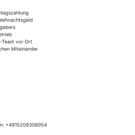
hlagszahlung
Weihnachtsgeld
tgebers
trieb
H-Team vor Ort
ichen Miteinander
ben: +4915209308954