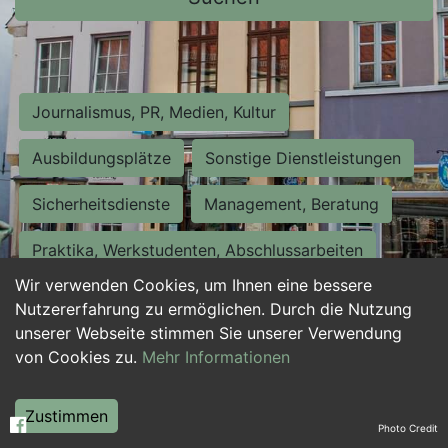
Journalismus, PR, Medien, Kultur
Ausbildungsplätze
Sonstige Dienstleistungen
Sicherheitsdienste
Management, Beratung
Praktika, Werkstudenten, Abschlussarbeiten
Wir verwenden Cookies, um Ihnen eine bessere
Personalwesen
Assistenz, Sekretariat
Nutzererfahrung zu ermöglichen. Durch die Nutzung
unserer Webseite stimmen Sie unserer Verwendung
Hilfskräfte, Aushilfs- und Nebenjobs
von Cookies zu.
Mehr Informationen
Einkauf, Logistik, Materialwirtschaft
Zustimmen
Photo Credit
Weiterbildung, Studium, duale Ausbildung