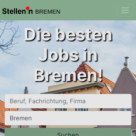
BREMEN
Die besten
Jobs in
Bremen!
Beruf, Fachrichtung, Firma
Ort, Stadt
Suchen