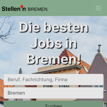
BREMEN
Die besten
Jobs in
Bremen!
Beruf, Fachrichtung, Firma
Ort, Stadt
Suchen