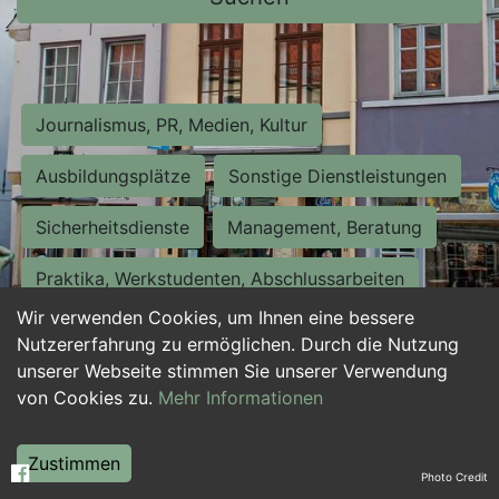
Journalismus, PR, Medien, Kultur
Ausbildungsplätze
Sonstige Dienstleistungen
Sicherheitsdienste
Management, Beratung
Praktika, Werkstudenten, Abschlussarbeiten
Wir verwenden Cookies, um Ihnen eine bessere
Personalwesen
Assistenz, Sekretariat
Nutzererfahrung zu ermöglichen. Durch die Nutzung
unserer Webseite stimmen Sie unserer Verwendung
Hilfskräfte, Aushilfs- und Nebenjobs
von Cookies zu.
Mehr Informationen
Einkauf, Logistik, Materialwirtschaft
Zustimmen
Photo Credit
Weiterbildung, Studium, duale Ausbildung