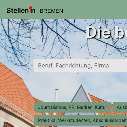
BREMEN
Die b
Beruf, Fachrichtung, Firma
Journalismus, PR, Medien, Kultur
Ausb
Praktika, Werkstudenten, Abschlussarbei