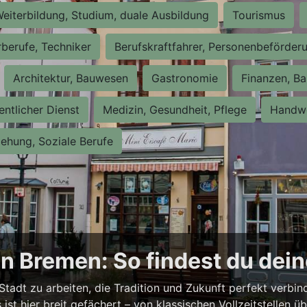
eiterbildung, Studium, duale Ausbildung
Tourismus
rberufe, Techniker
Berufskraftfahrer, Personenbeförder
Architektur, Bauwesen
Gastronomie
Finanzen, Ba
entlicher Dienst
Medizin, Gesundheit, Pflege
Handwe
iehung, Soziale Berufe
n Bremen: So findest du dei
Stadt zu arbeiten, die Tradition und Zukunft perfekt verbi
st hier breit gefächert – von klassischen Vollzeitstellen üb