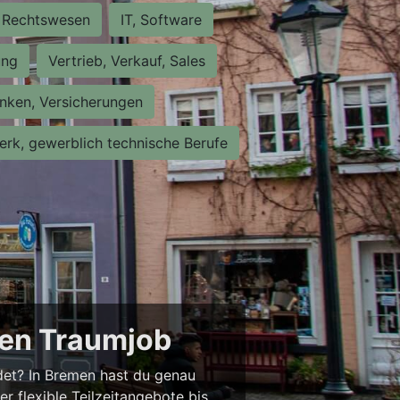
Rechtswesen
IT, Software
ung
Vertrieb, Verkauf, Sales
nken, Versicherungen
rk, gewerblich technische Berufe
nen Traumjob
ndet? In Bremen hast du genau
er flexible Teilzeitangebote bis