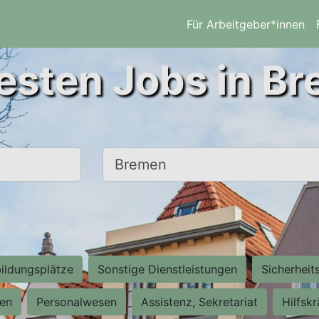
Für Arbeitgeber*innen
esten Jobs in B
Ort, Stadt
ildungsplätze
Sonstige Dienstleistungen
Sicherheit
ten
Personalwesen
Assistenz, Sekretariat
Hilfsk