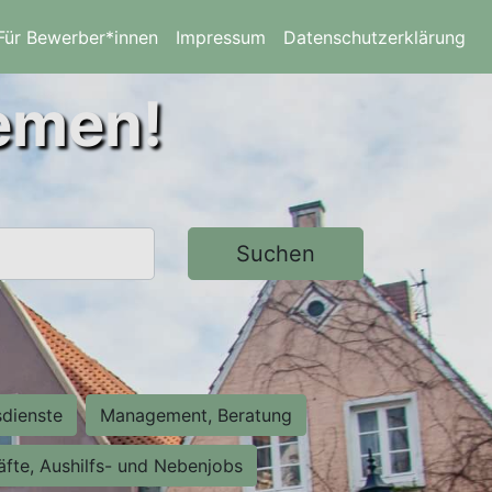
Für Bewerber*innen
Impressum
Datenschutzerklärung
remen!
Suchen
sdienste
Management, Beratung
räfte, Aushilfs- und Nebenjobs