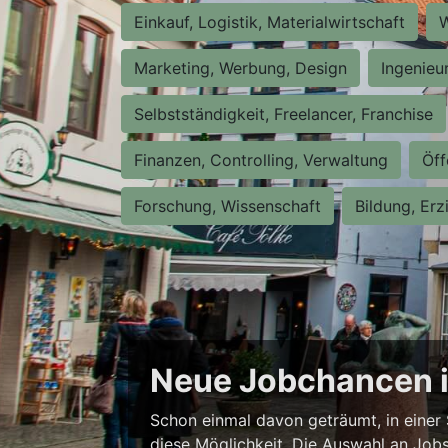
Einkauf, Logistik, Materialwirtschaft
W
Marketing, Werbung, Design
Ingenieu
Selbstständigkeit, Freelancer, Franchise
Finanzen, Controlling, Verwaltung
Öff
Forschung, Wissenschaft
Bildung, Erz
Neue Jobchancen i
Schon einmal davon geträumt, in einer 
diese Möglichkeit. Die Auswahl an Jobs i