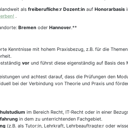
hlandweit als
freiberufliche:r Dozent:in
auf
Honorarbasis
werben!
.
andorte:
Bremen
oder
Hannover
.**
erte Kenntnisse mit hohem Praxisbezug, z.B. für die Theme
rheit.
bstständig
vor
und führst diese eigenständig auf Basis des
istungen und achtest darauf, dass die Prüfungen den Modul
duell bei der Verbindung von Theorie und Praxis und förder
hulstudium
im Bereich Recht, IT-Recht oder in einer Bezug
rfahrung
in dem zu unterrichtenden Fachgebiet.
ung
(z.B. als Tutor:in, Lehrkraft, Lehrbeauftragte:r oder wiss