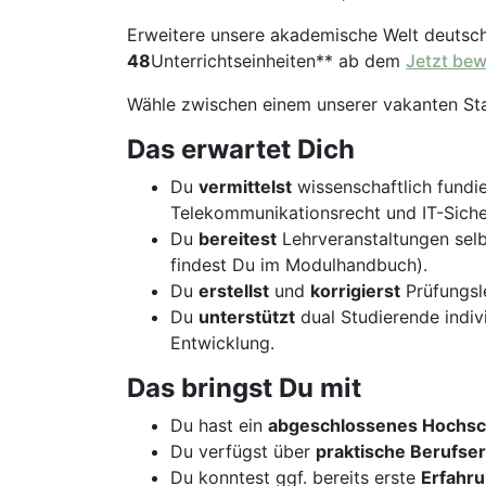
Erweitere unsere akademische Welt deutsc
48
Unterrichtseinheiten** ab dem
Jetzt be
Wähle zwischen einem unserer vakanten St
Das erwartet Dich
Du
vermittelst
wissenschaftlich fundi
Telekommunikationsrecht und IT-Siche
Du
bereitest
Lehrveranstaltungen sel
findest Du im Modulhandbuch).
Du
erstellst
und
korrigierst
Prüfungsle
Du
unterstützt
dual Studierende indivi
Entwicklung.
Das bringst Du mit
Du hast ein
abgeschlossenes Hochsc
Du verfügst über
praktische Berufse
Du konntest ggf. bereits erste
Erfahr