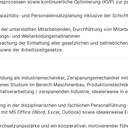
sprozessen sowie kontinuierliche Optimierung (KVP) zur p
apazitäts- und Personaleinsatzplanung inklusive der Schic
g der unterstellten Mitarbeitenden, Durchführung von Mitar
ierungs- und Weiterbildungsmaßnahmen
chung der Einhaltung aller gesetzlichen und betrieblichen
owie der Arbeitszeitgesetze
ildung als Industriemechaniker, Zerspanungsmechaniker mit
senes Studium im Bereich Maschinenbau, Produktionstechnik
tallverarbeitung / zerspanenden Industrie, idealerweise in
ung in der disziplinarischen und fachlichen Personalführu
it MS Office (Word, Excel, Outlook) sowie idealerweise 
chsetzungsstärke und ein kooperativer, motivierender Führ