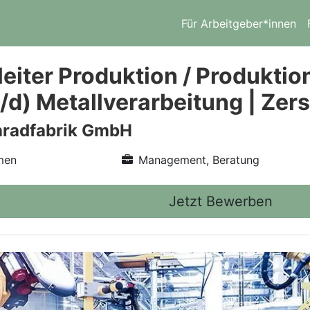
Für Arbeitgeber*innen
eiter Produktion / Produktion
w/d) Metallverarbeitung | Ze
nradfabrik GmbH
men
Management, Beratung
Jetzt Bewerben