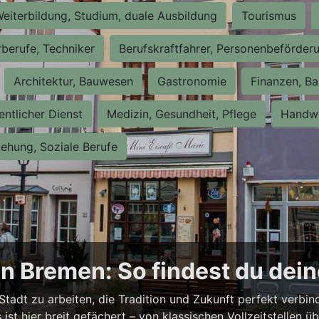
eiterbildung, Studium, duale Ausbildung
Tourismus
rberufe, Techniker
Berufskraftfahrer, Personenbeförder
Architektur, Bauwesen
Gastronomie
Finanzen, Ba
entlicher Dienst
Medizin, Gesundheit, Pflege
Handwe
iehung, Soziale Berufe
n Bremen: So findest du dei
Stadt zu arbeiten, die Tradition und Zukunft perfekt verbi
st hier breit gefächert – von klassischen Vollzeitstellen üb