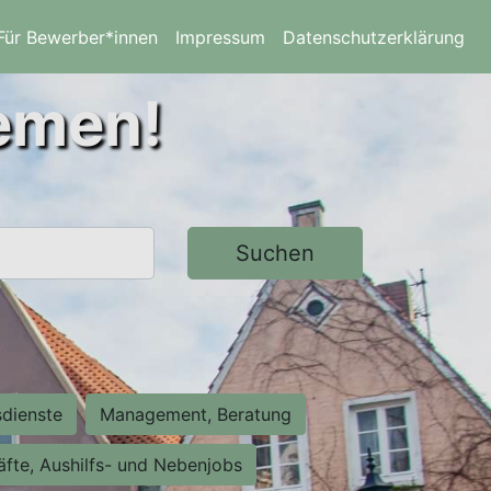
Für Bewerber*innen
Impressum
Datenschutzerklärung
remen!
Suchen
sdienste
Management, Beratung
räfte, Aushilfs- und Nebenjobs