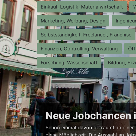
Einkauf, Logistik, Materialwirtschaft
W
Marketing, Werbung, Design
Ingenieu
Selbstständigkeit, Freelancer, Franchise
Finanzen, Controlling, Verwaltung
Öff
Forschung, Wissenschaft
Bildung, Erz
Neue Jobchancen i
Schon einmal davon geträumt, in einer 
diese Möglichkeit. Die Auswahl an Jobs i