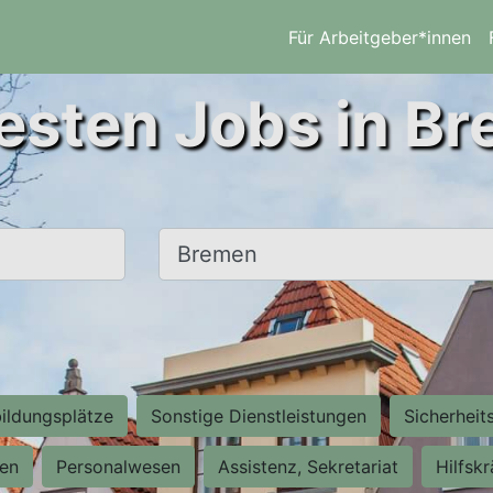
Für Arbeitgeber*innen
esten Jobs in B
Ort, Stadt
ildungsplätze
Sonstige Dienstleistungen
Sicherheit
ten
Personalwesen
Assistenz, Sekretariat
Hilfsk