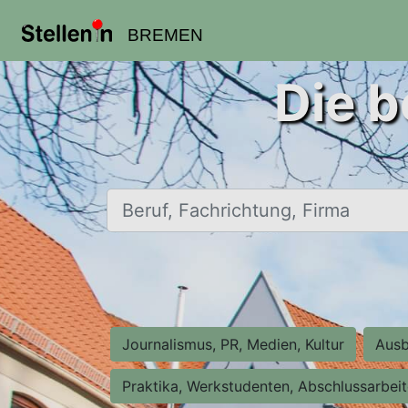
BREMEN
Die b
Beruf, Fachrichtung, Firma
Journalismus, PR, Medien, Kultur
Ausb
Praktika, Werkstudenten, Abschlussarbei