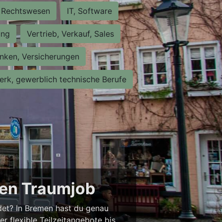
Rechtswesen
IT, Software
ung
Vertrieb, Verkauf, Sales
nken, Versicherungen
rk, gewerblich technische Berufe
nen Traumjob
ndet? In Bremen hast du genau
er flexible Teilzeitangebote bis