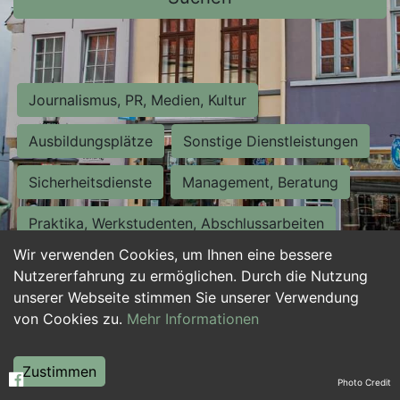
Journalismus, PR, Medien, Kultur
Ausbildungsplätze
Sonstige Dienstleistungen
Sicherheitsdienste
Management, Beratung
Praktika, Werkstudenten, Abschlussarbeiten
Wir verwenden Cookies, um Ihnen eine bessere
Personalwesen
Assistenz, Sekretariat
Nutzererfahrung zu ermöglichen. Durch die Nutzung
unserer Webseite stimmen Sie unserer Verwendung
Hilfskräfte, Aushilfs- und Nebenjobs
von Cookies zu.
Mehr Informationen
Einkauf, Logistik, Materialwirtschaft
Zustimmen
Photo Credit
Weiterbildung, Studium, duale Ausbildung