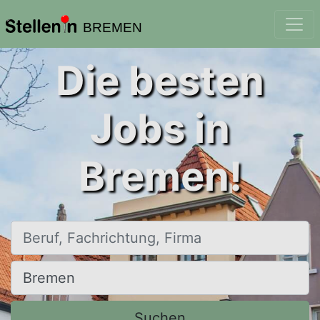
BREMEN
Die besten
Jobs in
Bremen!
Beruf, Fachrichtung, Firma
Ort, Stadt
Suchen