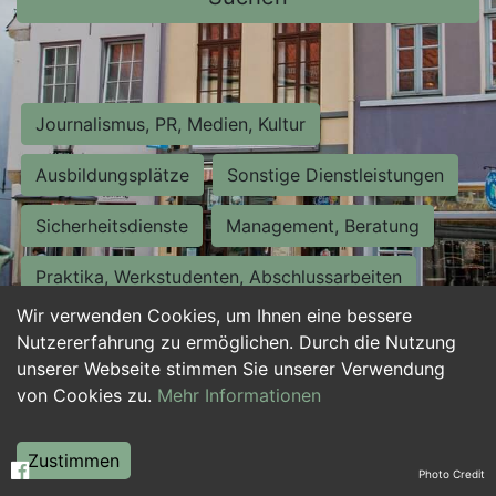
Journalismus, PR, Medien, Kultur
Ausbildungsplätze
Sonstige Dienstleistungen
Sicherheitsdienste
Management, Beratung
Praktika, Werkstudenten, Abschlussarbeiten
Wir verwenden Cookies, um Ihnen eine bessere
Personalwesen
Assistenz, Sekretariat
Nutzererfahrung zu ermöglichen. Durch die Nutzung
unserer Webseite stimmen Sie unserer Verwendung
Hilfskräfte, Aushilfs- und Nebenjobs
von Cookies zu.
Mehr Informationen
Einkauf, Logistik, Materialwirtschaft
Zustimmen
Photo Credit
Weiterbildung, Studium, duale Ausbildung