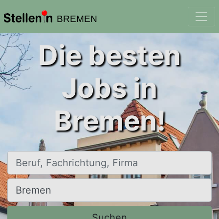
BREMEN
Die besten
Jobs in
Bremen!
Beruf, Fachrichtung, Firma
Ort, Stadt
Suchen